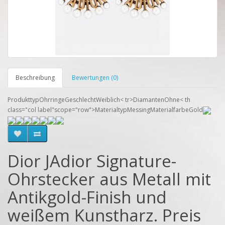
Beschreibung
Bewertungen (0)
ProdukttypOhrringe
GeschlechtWeiblich< tr>DiamantenOhne< th
class="col label"scope="row">MaterialtypMessingMaterialfarbeGold
Dior JAdior Signature-
Ohrstecker aus Metall mit
Antikgold-Finish und
weißem Kunstharz. Preis