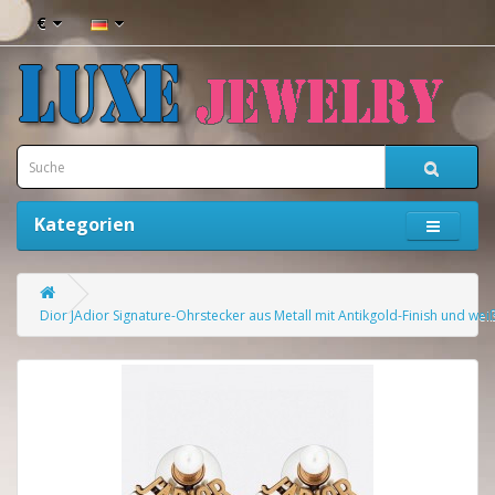
€
Kategorien
Dior JAdior Signature-Ohrstecker aus Metall mit Antikgold-Finish und wei