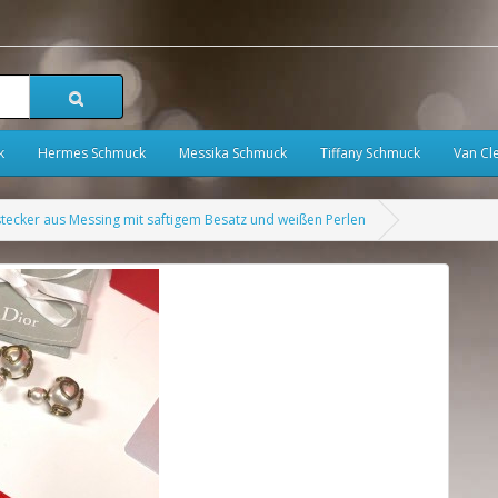
k
Hermes Schmuck
Messika Schmuck
Tiffany Schmuck
Van Cl
tecker aus Messing mit saftigem Besatz und weißen Perlen