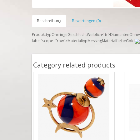
Beschreibung
Bewertungen (0)
ProdukttypOhrringe
GeschlechtWeiblich< tr>DiamantenOhne< 
label"scope="row">MaterialtypMessingMaterialfarbeGold
Category related products