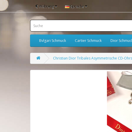
€
Währung
Sprache
Bvlgari Schmuck
Cartier Schmuck
Dior Schmuc
Christian Dior Tribales Asymmetrische CD-Ohrs