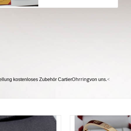
Ohrring
<
stellung kostenloses Zubehör
Cartier
von uns.