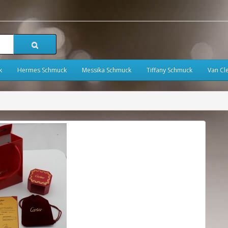
k
Hermes Schmuck
Messika Schmuck
Tiffany Schmuck
Van Cl