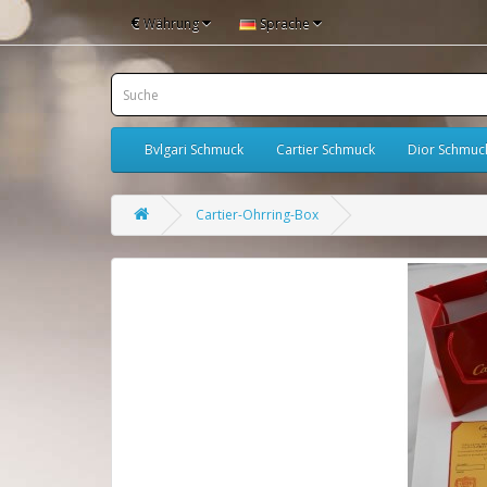
€
Währung
Sprache
Bvlgari Schmuck
Cartier Schmuck
Dior Schmuc
Cartier-Ohrring-Box